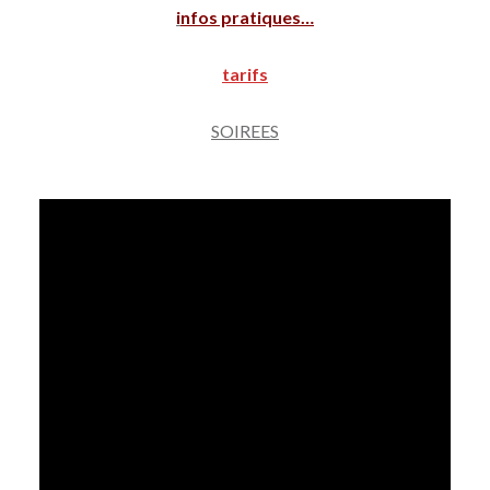
i
nfos pratiques…
tarifs
SOIREES