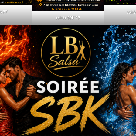
on 77
soiré
soirée SBK 77