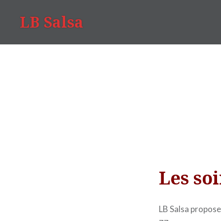
LB Salsa
Les so
LB Salsa propose