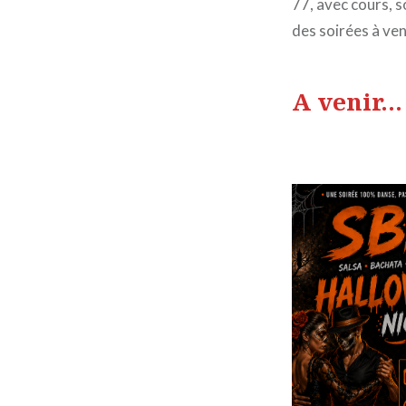
77, avec cours, 
des soirées à ve
A venir
…