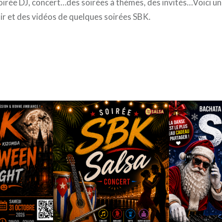
soirée DJ, concert…des soirées à thèmes, des invités…Voici u
nir et des vidéos de quelques soirées SBK.