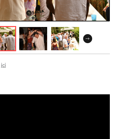
s
ici