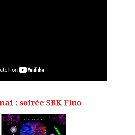
mai : soirée SBK Fluo