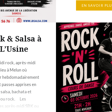
kizomba et autres (cha 
EN SAVOIR PLU
styling, rock), des soir
k & Salsa à
L’Usine
di rock, après-midi
lieu à Melun où
er hebdomadairement
et passes apprises en
 salsa, bachata et
 ou rock. Les
es après-midi SBK ou