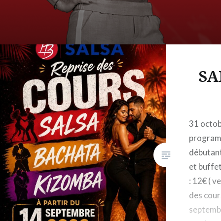
SA
31 octo
programm
débutant
et buffe
: 12€ ( v
des cours
septemb