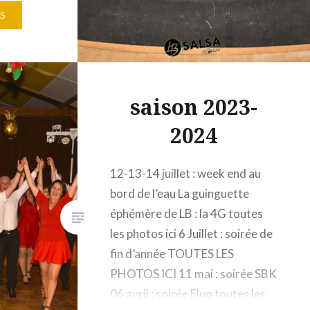
de Noël
S
saison 2023-
2024
12-13-14 juillet : week end au
bord de l’eau La guinguette
éphémère de LB : la 4G toutes
les photos ici 6 Juillet : soirée de
fin d’année TOUTES LES
PHOTOS ICI 11 mai : soirée SBK
06 avril : soirée Fluo toutes les