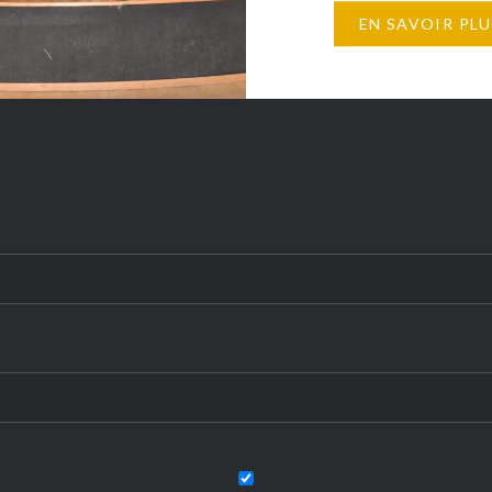
Saison 2019-2020 La
EN SAVOIR PLU
Guinguette à GéGé « La
L’étang des echobards, 
de paradis à 30 min de 
plein…