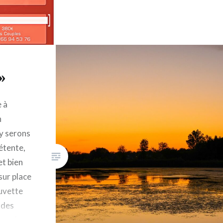
»
e à
n
y serons
étente,
t bien
sur place
buvette
 des
ta, de