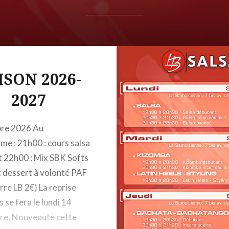
ISON 2026-
2027
bre 2026 Au
e : 21h00 : cours salsa
 22h00 : Mix SBK Softs
t dessert à volonté PAF
erre LB 2€) La reprise
 se fera le lundi 14
re. Nouveauté cette