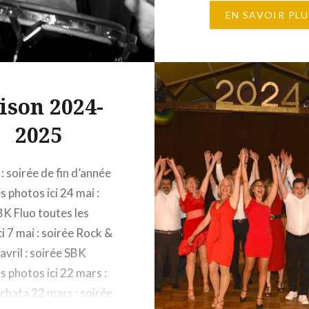
décembre : soirée SBK 
EN SAVOIR PLU
31 octobre :…
ison 2024-
2025
t : soirée de fin d’année
s photos ici 24 mai :
BK Fluo toutes les
i 7 mai : soirée Rock &
avril : soirée SBK
s photos ici 22 mars :
chata 22 mars : soirée