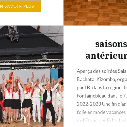
LB 31 décembre :
EN SAVOIR PLUS
n LB les…
saison
antérieu
Aperçu des soirées Sals
Bachata, Kizomba, orga
par LB, dans la région d
Fontainebleau dans le 7
2022-2023 Une fin d’an
folie en mode vacances
de l’Etang des Echodar