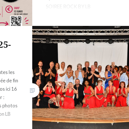
SOIREE ROCK BY LB
25-
utes les
rée de fin
os ici 16
r :
es photos
lon LB