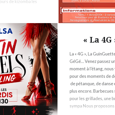
cours de kizomba les
« La 4G 
La « 4G », La GuinGuett
GéGé… Venez passez u
moment à l’étang, nous 
pour des moments de d
de pétanque, de danse e
plus encore. Barbecues 
pour les grillades, une 
sympa Nous proposons
cours de salsa, de bacha