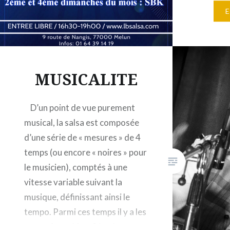
Rock 1e
mois : 1
4ème di
rock & s
MUSICALITE
D’un point de vue purement
musical, la salsa est composée
d’une série de « mesures » de 4
temps (ou encore « noires » pour
le musicien), comptés à une
vitesse variable suivant la
musique, définissant ainsi le
tempo. Parmi ces temps il y a les
temps forts ( 1 et 3 ) et les