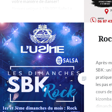
votre manière de danser!
!!cours unique à 19h30!! Salle La
Samoisienne, 7 bis avenue de la
libération, 77920 Samois/Seine
Show 2026 Show 2019
Roc
Après-mi
SBK : un 
pratiqu
les pas 
cours de
kizomba
dimanch