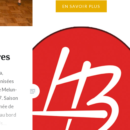
photos ici 03 février : Galette
EN SAVOIR PLUS
Party Toutes les photos ici…
s
res
a,
nisées
e Melun-
7. Saison
née de
 au bord
ds…