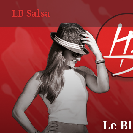
LB Salsa
Le Bl