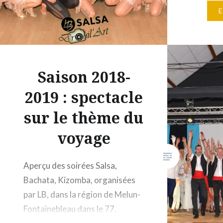
rock by 
Réveillo
Saison 2018-
2019 : spectacle
sur le thème du
voyage
Aperçu des soirées Salsa,
Bachata, Kizomba, organisées
par LB, dans la région de Melun-
Fontainebleau dans le 77.