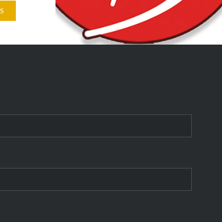
S
 4G »
un coin
Melun, en