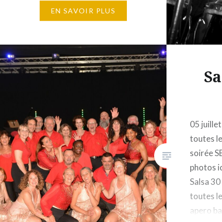
temps faibles…
EN SAVOIR PLUS
Sa
05 juille
toutes le
soirée S
photos ic
Salsa 30 
toutes le
apero ba