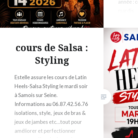
année : 
mardis
cours de Salsa :
Styling
Estelle assure les cours de Latin
Heels-Salsa Styling le mardi soir
à Samois sur Seine.
Informations au 06.87.42.56.76
isolations, style, jeux de bras &
jeux de jambes etc…tout pour
améliorer et perfectionner